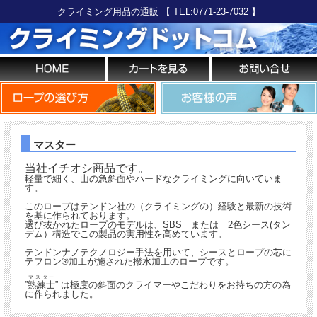
クライミング用品の通販 【 TEL:0771-23-7032 】
マスター
当社イチオシ商品です。
軽量で細く、山の急斜面やハードなクライミングに向いていま
す。
このロープはテンドン社の（クライミングの）経験と最新の技術
を基に作られております。
選び抜かれたロープのモデルは、SBS または 2色シース(タン
デム）構造でこの製品の実用性を高めています。
テンドンナノテクノロジー手法を用いて、シースとロープの芯に
テフロン®加工が施された撥水加工のロープです。
マスター
”
熟練士
” は極度の斜面のクライマーやこだわりをお持ちの方の為
に作られました。